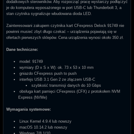
dodatkowych sterowników. Aby rozpocząć pracę wystarczy podłączyć
je do komputera wyposażonego w port USB-C lub Thunderbolt 3, a
stan czytnika sygnalizuje wbudowana dioda LED.
Zainteresowani zakupem czytnika kart CFexpress Delock 91749 nie
powinni musieć zbyt długo czekać – urządzenia pojawiają się w
ofertach pierwszych sklepów. Cena urządzenia wynosi około 350 zł.
Dane techniczne:
model: 91749
wymiary (D x S x W): ok. 73 x 53 x 10 mm
gniazdo CFexpress push to push
interfejs USB 3.1 Gen 2 ze złączem USB-C
szybkość transmisji danych do 10 Gbps
obsługa kart pamięci CFexpress (CFX) z protokołem NVM
Express (NVMe)
Wymagania systemowe:
Linux Kernel 4.9.4 lub nowszy
macOS 10.14.2 lub nowszy
Windows 7/8.1/10