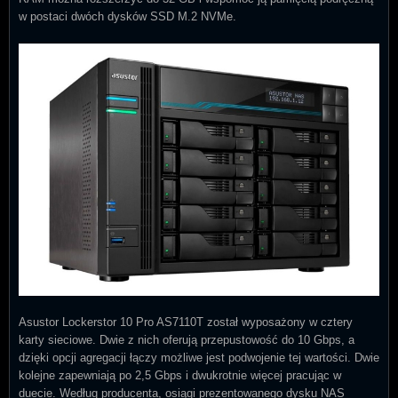
w postaci dwóch dysków SSD M.2 NVMe.
Asustor Lockerstor 10 Pro AS7110T został wyposażony w cztery
karty sieciowe. Dwie z nich oferują przepustowość do 10 Gbps, a
dzięki opcji agregacji łączy możliwe jest podwojenie tej wartości. Dwie
kolejne zapewniają po 2,5 Gbps i dwukrotnie więcej pracując w
duecie. Według producenta, osiągi prezentowanego dysku NAS