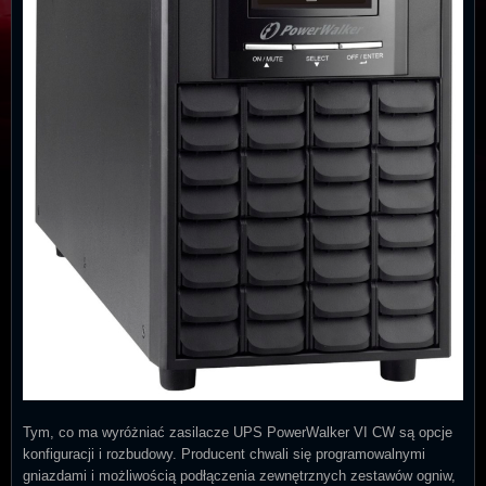
Tym, co ma wyróżniać zasilacze UPS PowerWalker VI CW są opcje
konfiguracji i rozbudowy. Producent chwali się programowalnymi
gniazdami i możliwością podłączenia zewnętrznych zestawów ogniw,