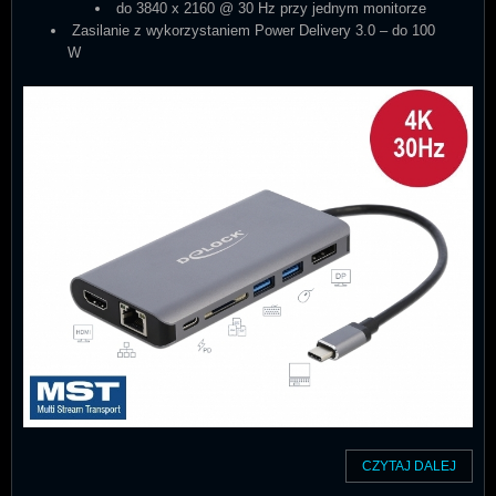
do 3840 x 2160 @ 30 Hz przy jednym monitorze
Zasilanie z wykorzystaniem Power Delivery 3.0 – do 100
W
CZYTAJ DALEJ