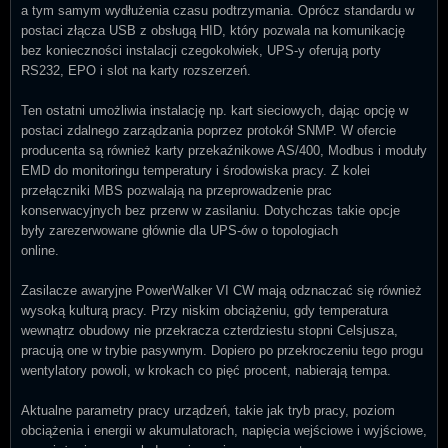
a tym samym wydłużenia czasu podtrzymania. Oprócz standardu w
postaci złącza USB z obsługą HID, który pozwala na komunikację
bez konieczności instalacji czegokolwiek, UPS-y oferują porty
RS232, EPO i slot na karty rozszerzeń.
Ten ostatni umożliwia instalację np. kart sieciowych, dając opcję w
postaci zdalnego zarządzania poprzez protokół SNMP. W ofercie
producenta są również karty przekaźnikowe AS/400, Modbus i moduły
EMD do monitoringu temperatury i środowiska pracy. Z kolei
przełączniki MBS pozwalają na przeprowadzenie prac
konserwacyjnych bez przerw w zasilaniu. Dotychczas takie opcje
były zarezerwowane głównie dla UPS-ów o topologiach
online.
Zasilacze awaryjne PowerWalker VI CW mają odznaczać się również
wysoką kulturą pracy. Przy niskim obciążeniu, gdy temperatura
wewnątrz obudowy nie przekracza czterdziestu stopni Celsjusza,
pracują one w trybie pasywnym. Dopiero po przekroczeniu tego progu
wentylatory powoli, w krokach co pięć procent, nabierają tempa.
Aktualne parametry pracy urządzeń, takie jak tryb pracy, poziom
obciążenia i energii w akumulatorach, napięcia wejściowe i wyjściowe,