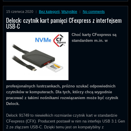
15 czerwca 2020
Bez kategorii
,
Wszystkie
No comments
Delock: czytnik kart pamięci CFexpress z interfejsem
USB-C
Choć karty CFexpress są
standardem m.in. w
profesjonalnych
lustrzankach, próżno szukać odpowiednich
czytników w komputerach.
Dla tych, którzy chcą wygodnie
pracować z takimi nośnikami
rozwiązaniem może być czytnik
Delock.
Delock 91749 to niewielkich rozmiarów czytnik kart w standardzie
CFexpress (CFX). Producent postawił w nim na interfejs USB 3.1 Gen
2 ze złączem USB-C. Dzięki temu jest on kompatybilny z