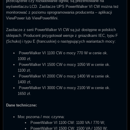
przeciążenie czy rozładowanie ogniw, są prezentowane na
wyświetlaczu LCD. Zasilacze UPS PowerWalker VI CW można też
monitorować z poziomu oprogramowania producenta – aplikacji
ViewPower lub ViewPowerMini.
Zasilacze z serii PowerWalker VI CW są już dostępne w polskich
sklepach. Producent przygotował wersje z gniazdkami IEC, typu F
(Schuko) i typu E (francuskie) o następujących wariantach mocy:
PowerWalker VI 1100 CW o mocy 770 W w cenie ok.
1000 zł;
PowerWalker VI 1500 CW o mocy 1050 W w cenie ok.
1100 zł;
PowerWalker VI 2000 CW o mocy 1400 W w cenie ok.
1400 zł;
PowerWalker VI 3000 CW o mocy 2100 W w cenie ok.
1650 zł.
Dane techniczne:
Moc pozorna / moc czynna:
PowerWalker VI 1100 CW: 1100 VA / 770 W;
PowerWalker VI 1500 CW: 1500 VA / 1050 W;