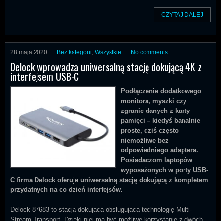
CZYTAJ DALEJ
28 maja 2020
Bez kategorii
,
Wszystkie
No comments
Delock wprowadza uniwersalną stację dokującą 4K z
interfejsem USB-C
Podłączenie dodatkowego
monitora, myszki czy
zgranie danych z karty
pamięci – kiedyś banalnie
proste, dziś często
niemożliwe bez
odpowiedniego adaptera.
Posiadaczom laptopów
wyposażonych w porty USB-
C firma Delock oferuje uniwersalną stację dokującą z kompletem
przydatnych na co dzień interfejsów.
Delock 87683 to stacja dokująca obsługująca technologię Multi-
Stream Transport. Dzięki niej ma być możliwe korzystanie z dwóch