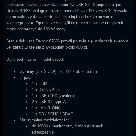
podłączyć korzystając z dwóch portów USB 3.0. Stacja dokująca
Delock 87683 obsługuje także standard Power Delivery 3.0. Pozwala
on na wykorzystanie jej do zasilania laptopa bez zajmowania
kolejnego portu. Zgodnie ze specyfikacją prezentowane urządzenie
może dostarczyć do 100 W mocy.
Stacja dokująca Delock 87683 powoli pojawia się w ofertach sklepów.
Jej zakup wiąże się z wydatkiem około 400 zł.
Dane techniczne – model 87683:
wymiary (D x S x W): ok. 117 x 60 x 16 mm
złącza:
1 x HDMI
1 x DisplayPort
1 x USB-C PD (zasilanie)
2 x USB 3.0 typu A
1 x LAN (1 Gbit)
1 x SD / SDHC / SDXC
Maksymalna rozdzielczość:
do 1080p / monitor przy dwóch ekranach
jednocześnie