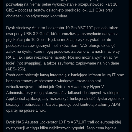
pozwalają na niemal pełne wykorzystanie przepustowości kart 10
GbE – podczas testów osiągnięto prędkości ok. 1,1 GB/s przy
obciążeniu pojedynczego kontrolera.
Dysk sieciowy Asustor Lockerstor 10 Pro AS7110T posiada także
dwa porty USB 3.2 Gen2, które umożliwiają przesyłanie danych z
prędkością do 10 Gbps. Będzie można je wykorzystać np. do
podłączenia zewnętrznych nośników. Sam NAS oferuje dziesięć
zatok na dyski, które mogą pracować zarówno w ramach macierzy
RAID, jak i jako niezależne napędy. Nośniki można wymieniać “w
locie” (hot swapping), a także szyfrować zapisywane na nich dane
(AES- 256).
Producent obiecuje łatwą integrację z istniejącą infrastrukturą IT oraz
bezproblemową współpracę z wiodącymi rozwiązaniami
wirtualizacyjnymi, takimi jak Cytrix, VMware czy Hyper-V.
Administratorzy mogą skorzystać z kilkuset dostępnych w sklepie
AppCentral aplikacji, aby rozszerzyć funkcjonalność dysku zgodnie z
bieżącymi potrzebami. Całość pracuje pod kontrolą platformy ADM
opartej na jądrze Linux.
Dysk NAS Asustor Lockerstor 10 Pro AS7110T trafi do europejskiej
dystrybucji w ciągu kilku najbliższych tygodni. Jego cena będzie