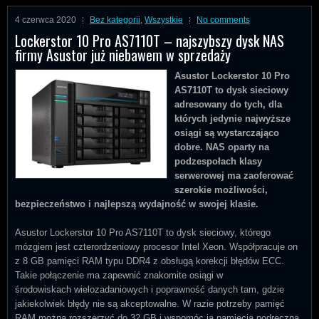
4 czerwca 2020
Bez kategorii
,
Wszystkie
No comments
Lockerstor 10 Pro AS7110T – najszybszy dysk NAS
firmy Asustor już niebawem w sprzedaży
Asustor Lockerstor 10 Pro
AS7110T to dysk sieciowy
adresowany do tych, dla
których jedynie najwyższe
osiągi są wystarczająco
dobre. NAS oparty na
podzespołach klasy
serwerowej ma zaoferować
szerokie możliwości,
bezpieczeństwo i najlepszą wydajność w swojej klasie.
Asustor Lockerstor 10 Pro AS7110T to dysk sieciowy, którego
mózgiem jest czterordzeniowy procesor Intel Xeon. Współpracuje on
z 8 GB pamięci RAM typu DDR4 z obsługą korekcji błędów ECC.
Takie połączenie ma zapewnić znakomite osiągi w
środowiskach wielozadaniowych i poprawność danych tam, gdzie
jakiekolwiek błędy nie są akceptowalne. W razie potrzeby pamięć
RAM można rozszerzyć do 32 GB i wspomóc ją pamięcią podręczną