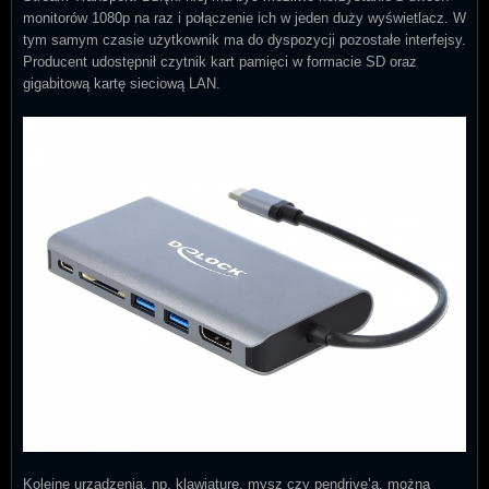
monitorów 1080p na raz i połączenie ich w jeden duży wyświetlacz. W
tym samym czasie użytkownik ma do dyspozycji pozostałe interfejsy.
Producent udostępnił czytnik kart pamięci w formacie SD oraz
gigabitową kartę sieciową LAN.
Kolejne urządzenia, np. klawiaturę, mysz czy pendrive’a, można