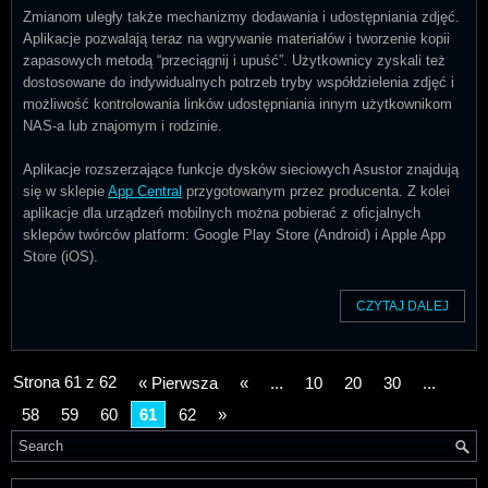
Zmianom uległy także mechanizmy dodawania i udostępniania zdjęć.
Aplikacje pozwalają teraz na wgrywanie materiałów i tworzenie kopii
zapasowych metodą “przeciągnij i upuść”. Użytkownicy zyskali też
dostosowane do indywidualnych potrzeb tryby współdzielenia zdjęć i
możliwość kontrolowania linków udostępniania innym użytkownikom
NAS-a lub znajomym i rodzinie.
Aplikacje rozszerzające funkcje dysków sieciowych Asustor znajdują
się w sklepie
App Central
przygotowanym przez producenta. Z kolei
aplikacje dla urządzeń mobilnych można pobierać z oficjalnych
sklepów twórców platform: Google Play Store (Android) i Apple App
Store (iOS).
CZYTAJ DALEJ
Strona 61 z 62
« Pierwsza
«
...
10
20
30
...
58
59
60
61
62
»