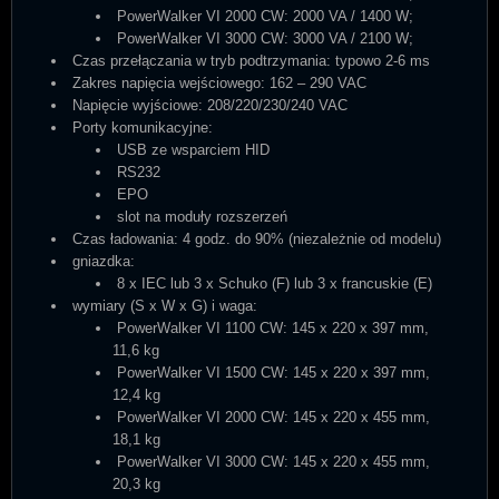
PowerWalker VI 2000 CW: 2000 VA / 1400 W;
PowerWalker VI 3000 CW: 3000 VA / 2100 W;
Czas przełączania w tryb podtrzymania: typowo 2-6 ms
Zakres napięcia wejściowego: 162 – 290 VAC
Napięcie wyjściowe: 208/220/230/240 VAC
Porty komunikacyjne:
USB ze wsparciem HID
RS232
EPO
slot na moduły rozszerzeń
Czas ładowania: 4 godz. do 90% (niezależnie od modelu)
gniazdka:
8 x IEC lub 3 x Schuko (F) lub 3 x francuskie (E)
wymiary (S x W x G) i waga:
PowerWalker VI 1100 CW: 145 x 220 x 397 mm,
11,6 kg
PowerWalker VI 1500 CW: 145 x 220 x 397 mm,
12,4 kg
PowerWalker VI 2000 CW: 145 x 220 x 455 mm,
18,1 kg
PowerWalker VI 3000 CW: 145 x 220 x 455 mm,
20,3 kg