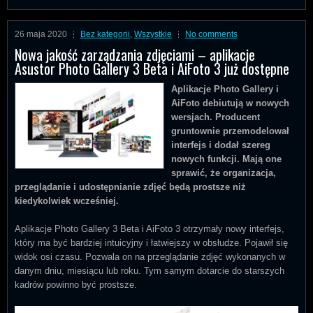
26 maja 2020
Bez kategorii
,
Wszystkie
No comments
Nowa jakość zarządzania zdjęciami – aplikacje
Asustor Photo Gallery 3 Beta i AiFoto 3 już dostępne
Aplikacje Photo Gallery i
AiFoto debiutują w nowych
wersjach.
Producent
gruntownie przemodelował
interfejs i dodał szereg
nowych
funkcji. Mają one
sprawić, że organizacja,
przeglądanie i udostępnianie
zdjęć będą prostsze niż
kiedykolwiek wcześniej.
Aplikacje Photo Gallery 3 Beta i AiFoto 3 otrzymały nowy interfejs,
który ma być bardziej intuicyjny i łatwiejszy w obsłudze. Pojawił się
widok osi czasu. Pozwala on na przeglądanie zdjęć wykonanych w
danym dniu, miesiącu lub roku. Tym samym dotarcie do starszych
kadrów powinno być prostsze.