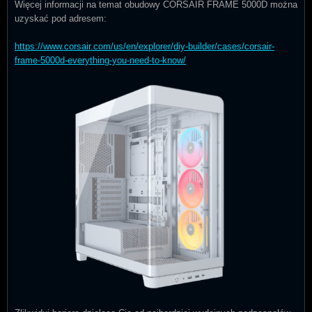
Więcej informacji na temat obudowy CORSAIR FRAME 5000D można
uzyskać pod adresem:
https://www.corsair.com/us/en/explorer/diy-builder/cases/corsair-
frame-5000d-everything-you-need-to-know/