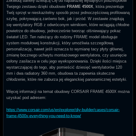
Zlikwiduj barierę dzielącą Cię od najbardziej wydajnych podzespołów
Twojego zestawu dzięki obudowie
FRAME 4500X
, która prezentuje
Twój sprzęt w nieskazitelny sposób przez jednoczęściową profilowaną
szybę, pokrywającą zarówno bok, jak i przód. W zestawie znajdują
się wentylatory RGB z odwróconym wirnikiem, które wciągają chłodne
powietrze do obudowy, jednocześnie tworząc olśniewający pokaz
świateł LED. Ten należący do rodziny FRAME model obsługuje
system modułowej konstrukcji, który umożliwia szczegółową
personalizację, nawet jeśli oznacza to wymianę tacy płyty głównej,
zmianę bocznego uchwytu montażowego wentylatora, czy usunięcie
osłony zasilacza w celu jego wyeksponowania. Dzięki ilości miejsca
wystarczającej do tego, aby pomieścić dziesięć wentylatorów 120
mm i dwa radiatory 360 mm, obudowa ta zapewnia skuteczne
chłodzenie, które nie zaburza jej eleganckiej panoramicznej estetyki.
Więcej informacji na temat obudowy CORSAIR FRAME 4500X można
uzyskać pod adresem:
https://www.corsair.com/us/en/explorer/diy-builder/cases/corsair-
frame-4500x-everything-you-need-to-know/