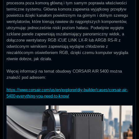
procesora poza komorą główną i tym samym poprawia właściwości
termiczne systemu. Główna komora zapewnia wyjątkowy przepływ
powietrza dzięki kanałom powietrznym na górnym i dolnym szeregu
wentylatorów, które kierują nawiew do najgorętszych komponentów,
utrzymując jednocześnie niski poziom hałasu. Podwójnie wygięte
szklane panele zapewniają oszałamiający panoramiczny widok, a
dołączone wentylatory RGB iCUE LINK LX-R lub ARGB RS-R z
odwróconym wirnikiem zapewniają wydajne chłodzenie z
niezakłóconym oświetleniem RGB, dzięki czemu komputer wygląda
równie dobrze, jak działa.
Więcej informacji na temat obudowy CORSAIR AIR 5400 można
znaleźć pod adresem:
https://www.corsair.com/us/en/explorer/diy-builder/cases/corsair-air-
5400-everything-you-need-to-know/