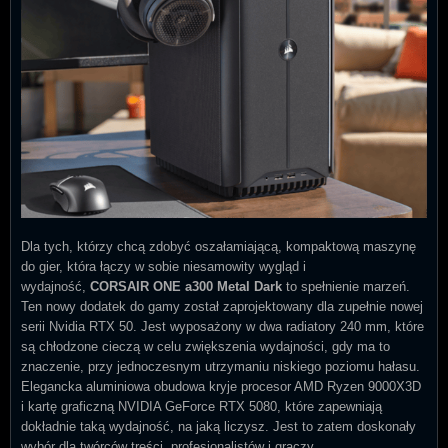
Dla tych, którzy chcą zdobyć oszałamiającą, kompaktową maszynę
do gier, która łączy w sobie niesamowity wygląd i
wydajność,
CORSAIR ONE a300 Metal Dark
to spełnienie marzeń.
Ten nowy dodatek do gamy został zaprojektowany dla zupełnie nowej
serii Nvidia RTX 50. Jest wyposażony w dwa radiatory 240 mm, które
są chłodzone cieczą w celu zwiększenia wydajności, gdy ma to
znaczenie, przy jednoczesnym utrzymaniu niskiego poziomu hałasu.
Elegancka aluminiowa obudowa kryje procesor AMD Ryzen 9000X3D
i kartę graficzną NVIDIA GeForce RTX 5080, które zapewniają
dokładnie taką wydajność, na jaką liczysz. Jest to zatem doskonały
wybór dla twórców treści, profesjonalistów i graczy.