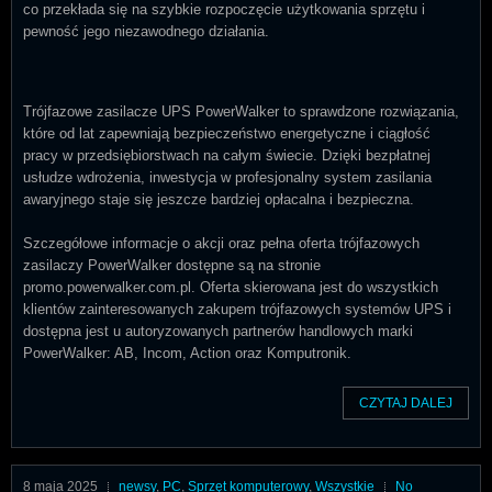
co przekłada się na szybkie rozpoczęcie użytkowania sprzętu i
pewność jego niezawodnego działania.
Trójfazowe zasilacze UPS PowerWalker to sprawdzone rozwiązania,
które od lat zapewniają bezpieczeństwo energetyczne i ciągłość
pracy w przedsiębiorstwach na całym świecie. Dzięki bezpłatnej
usłudze wdrożenia, inwestycja w profesjonalny system zasilania
awaryjnego staje się jeszcze bardziej opłacalna i bezpieczna.
Szczegółowe informacje o akcji oraz pełna oferta trójfazowych
zasilaczy PowerWalker dostępne są na stronie
promo.powerwalker.com.pl. Oferta skierowana jest do wszystkich
klientów zainteresowanych zakupem trójfazowych systemów UPS i
dostępna jest u autoryzowanych partnerów handlowych marki
PowerWalker: AB, Incom, Action oraz Komputronik.
CZYTAJ DALEJ
8 maja 2025
newsy
,
PC
,
Sprzęt komputerowy
,
Wszystkie
No