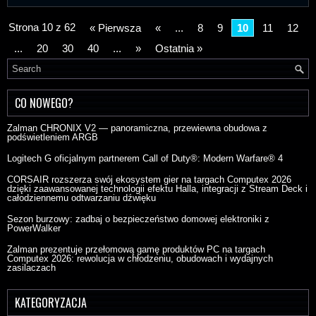
Strona 10 z 62
« Pierwsza
«
...
8
9
10
11
12
...
20
30
40
...
»
Ostatnia »
CO NOWEGO?
Zalman CHRONIX V2 — panoramiczna, przewiewna obudowa z
podświetleniem ARGB
Logitech G oficjalnym partnerem Call of Duty®: Modern Warfare® 4
CORSAIR rozszerza swój ekosystem gier na targach Computex 2026
dzięki zaawansowanej technologii efektu Halla, integracji z Stream Deck i
całodziennemu odtwarzaniu dźwięku
Sezon burzowy: zadbaj o bezpieczeństwo domowej elektroniki z
PowerWalker
Zalman prezentuje przełomową gamę produktów PC na targach
Computex 2026: rewolucja w chłodzeniu, obudowach i wydajnych
zasilaczach
KATEGORYZACJA