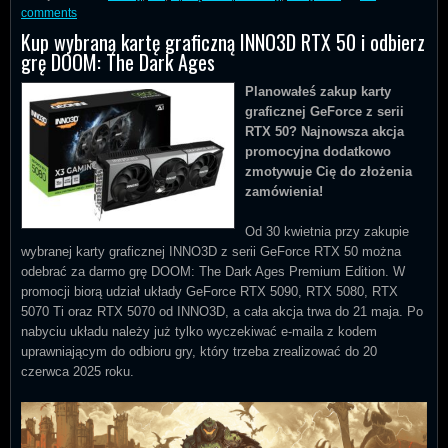
comments
Kup wybraną kartę graficzną INNO3D RTX 50 i odbierz
grę DOOM: The Dark Ages
Planowałeś zakup karty
graficznej GeForce z serii
RTX 50? Najnowsza akcja
promocyjna dodatkowo
zmotywuje Cię do złożenia
zamówienia!
Od 30 kwietnia przy zakupie
wybranej karty graficznej INNO3D z serii GeForce RTX 50 można
odebrać za darmo grę DOOM: The Dark Ages Premium Edition. W
promocji biorą udział układy GeForce RTX 5090, RTX 5080, RTX
5070 Ti oraz RTX 5070 od INNO3D, a cała akcja trwa do 21 maja. Po
nabyciu układu należy już tylko wyczekiwać e-maila z kodem
uprawniającym do odbioru gry, który trzeba zrealizować do 20
czerwca 2025 roku.