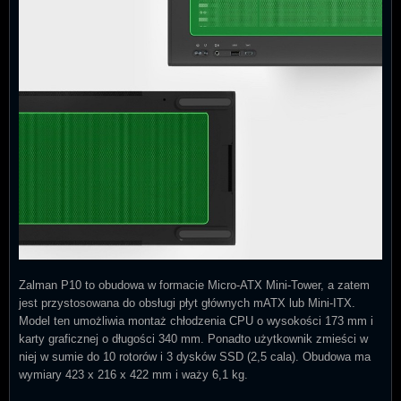
Zalman P10 to obudowa w formacie Micro-ATX Mini-Tower, a zatem
jest przystosowana do obsługi płyt głównych mATX lub Mini-ITX.
Model ten umożliwia montaż chłodzenia CPU o wysokości 173 mm i
karty graficznej o długości 340 mm. Ponadto użytkownik zmieści w
niej w sumie do 10 rotorów i 3 dysków SSD (2,5 cala). Obudowa ma
wymiary 423 x 216 x 422 mm i waży 6,1 kg.