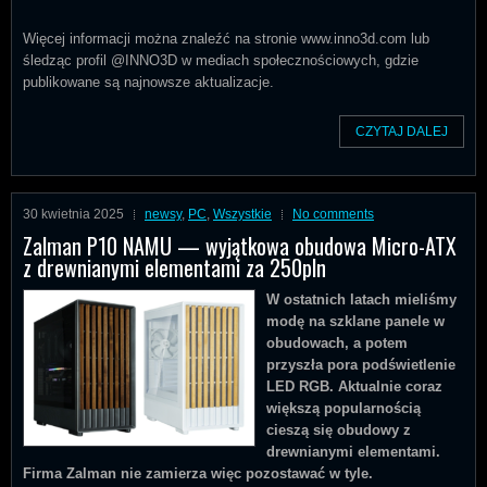
Więcej informacji można znaleźć na stronie www.inno3d.com lub
śledząc profil @INNO3D w mediach społecznościowych, gdzie
publikowane są najnowsze aktualizacje.
CZYTAJ DALEJ
30 kwietnia 2025
newsy
,
PC
,
Wszystkie
No comments
Zalman P10 NAMU — wyjątkowa obudowa Micro-ATX
z drewnianymi elementami za 250pln
W ostatnich latach mieliśmy
modę na szklane panele w
obudowach, a potem
przyszła pora podświetlenie
LED RGB. Aktualnie coraz
większą popularnością
cieszą się obudowy z
drewnianymi elementami.
Firma Zalman nie zamierza więc pozostawać w tyle.