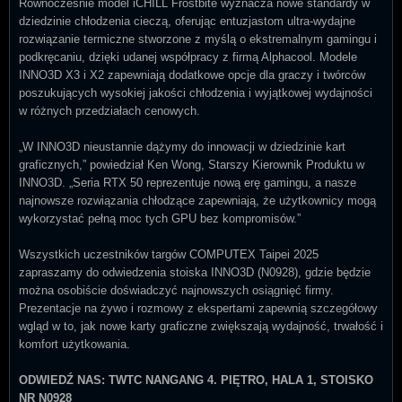
Równocześnie model iCHILL Frostbite wyznacza nowe standardy w
dziedzinie chłodzenia cieczą, oferując entuzjastom ultra-wydajne
rozwiązanie termiczne stworzone z myślą o ekstremalnym gamingu i
podkręcaniu, dzięki udanej współpracy z firmą Alphacool. Modele
INNO3D X3 i X2 zapewniają dodatkowe opcje dla graczy i twórców
poszukujących wysokiej jakości chłodzenia i wyjątkowej wydajności
w różnych przedziałach cenowych.
„W INNO3D nieustannie dążymy do innowacji w dziedzinie kart
graficznych,” powiedział Ken Wong, Starszy Kierownik Produktu w
INNO3D. „Seria RTX 50 reprezentuje nową erę gamingu, a nasze
najnowsze rozwiązania chłodzące zapewniają, że użytkownicy mogą
wykorzystać pełną moc tych GPU bez kompromisów.”
Wszystkich uczestników targów COMPUTEX Taipei 2025
zapraszamy do odwiedzenia stoiska INNO3D (N0928), gdzie będzie
można osobiście doświadczyć najnowszych osiągnięć firmy.
Prezentacje na żywo i rozmowy z ekspertami zapewnią szczegółowy
wgląd w to, jak nowe karty graficzne zwiększają wydajność, trwałość i
komfort użytkowania.
ODWIEDŹ NAS: TWTC NANGANG 4. PIĘTRO, HALA 1, STOISKO
NR N0928