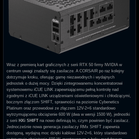
Wraz z premierą kart graficznych z serii RTX 50 firmy NVIDIA w
centrum uwagi znalazły się zasilacze. A CORSAIR po raz kolejny
dotrzymuje kroku, oferując gamę niezawodnych i wydajnych
jednostek o dużej mocy. Dzięki zintegrowanemu koncentratorowi
systemowemu iCUE LINK zapewniającemu pełną kontrolę nad
zgodnymi z iCUE LINK urządzeniami oświetleniowymi i chłodzącymi,
bocznym złączom SHIFT, sprawności na poziomie Cybenetics
Platinum oraz przewodowi ze złączem 12V-2×6 standardowo
wytrzymującemu obciążenie 600 W (dwa w wersji 1500 W), jednostki
z serii
HXi SHIFT
na nowo definiują to, czym powinien być zasilacz.
Jednocześnie nowa generacja zasilaczy RMx SHIFT zapewnia
dostępną, wydajną moc dzięki kablowi 12V-2×6, który standardowo