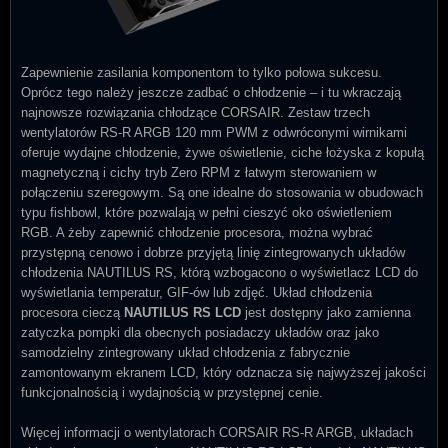
Zapewnienie zasilania komponentom to tylko połowa sukcesu.
Oprócz tego należy jeszcze zadbać o chłodzenie – i tu wkraczają
najnowsze rozwiązania chłodzące CORSAIR. Zestaw trzech
wentylatorów RS-R ARGB 120 mm PWM z odwróconymi wirnikami
oferuje wydajne chłodzenie, żywe oświetlenie, ciche łożyska z kopułą
magnetyczną i cichy tryb Zero RPM z łatwym sterowaniem w
połączeniu szeregowym. Są one idealne do stosowania w obudowach
typu fishbowl, które pozwalają w pełni cieszyć oko oświetleniem
RGB. A żeby zapewnić chłodzenie procesora, można wybrać
przystępną cenowo i dobrze przyjętą linię zintegrowanych układów
chłodzenia NAUTILUS RS, którą wzbogacono o wyświetlacz LCD do
wyświetlania temperatur, GIF-ów lub zdjęć. Układ chłodzenia
procesora cieczą
NAUTILUS RS LCD
jest dostępny jako zamienna
zatyczka pompki dla obecnych posiadaczy układów oraz jako
samodzielny zintegrowany układ chłodzenia z fabrycznie
zamontowanym ekranem LCD, który odznacza się najwyższej jakości
funkcjonalnością i wydajnością w przystępnej cenie.
Więcej informacji o wentylatorach CORSAIR RS-R ARGB, układach