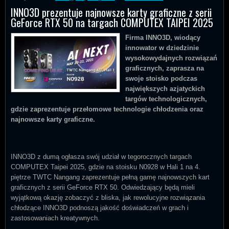
INNO3D prezentuje najnowsze karty graficzne z serii
GeForce RTX 50 na targach COMPUTEX TAIPEI 2025
Firma INNO3D, wiodący
innowator w dziedzinie
wysokowydajnych rozwiązań
graficznych, zaprasza na
swoje stoisko podczas
największych azjatyckich
targów technologicznych,
gdzie zaprezentuje przełomowe technologie chłodzenia oraz
najnowsze karty graficzne.
INNO3D z dumą ogłasza swój udział w tegorocznych targach
COMPUTEX Taipei 2025, gdzie na stoisku N0928 w Hali 1 na 4.
piętrze TWTC Nangang zaprezentuje pełną gamę najnowszych kart
graficznych z serii GeForce RTX 50. Odwiedzający będą mieli
wyjątkową okazję zobaczyć z bliska, jak rewolucyjne rozwiązania
chłodzące INNO3D podnoszą jakość doświadczeń w grach i
zastosowaniach kreatywnych.