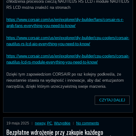
chłodzenia procesora cieczą NAUTILUS RS LCD i module NAUTILUS
RS LCD można znaleźć na stronach
https://www.corsair.com/us/en/explorer/diy-builder/fans/corsair-rs-r-
argb-fans-everything-you-need-to-know/
https://www.corsair.com/us/en/explorer/diy-builder/cpu-coolers/corsair-
nautilus-rs-lcd-aio-everything-you-need-to-know/
https://www.corsair.com/us/en/explorer/diy-builder/cpu-coolers/corsair-
nautilus-lcd-rs-module-everything-you-need-to-know/
Dzięki tym zapowiedziom CORSAIR po raz kolejny podkreśla, że
nieustannie stawia na wydajność i innowacje, aby dać entuzjastom
narzędzia, dzięki którym urzeczywistnią swoje marzenia.
CZYTAJ DALEJ
19 maja 2025
newsy
,
PC
,
Wszystkie
No comments
Bezpłatne wdrożenie przy zakupie każdego