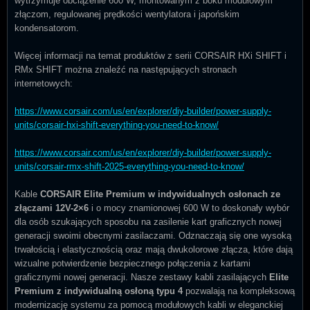
wytrzymuje obciążenie 600 W, montowanym z boku modułowym
złączom, regulowanej prędkości wentylatora i japońskim
kondensatorom.
Więcej informacji na temat produktów z serii CORSAIR HXi SHIFT i
RMx SHIFT można znaleźć na następujących stronach
internetowych:
https://www.corsair.com/us/en/explorer/diy-builder/power-supply-
units/corsair-hxi-shift-everything-you-need-to-know/
https://www.corsair.com/us/en/explorer/diy-builder/power-supply-
units/corsair-rmx-shift-2025-everything-you-need-to-know/
Kable
CORSAIR Elite
Premium w indywidualnych osłonach ze
złączami 12V-2×6
i o mocy znamionowej 600 W to doskonały wybór
dla osób szukających sposobu na zasilenie kart graficznych nowej
generacji swoimi obecnymi zasilaczami. Odznaczają się one wysoką
trwałością i elastycznością oraz mają dwukolorowe złącza, które dają
wizualne potwierdzenie bezpiecznego połączenia z kartami
graficznymi nowej generacji. Nasze zestawy kabli zasilających
Elite
Premium z indywidualną osłoną typu 4
pozwalają na kompleksową
modernizację systemu za pomocą modułowych kabli w eleganckiej