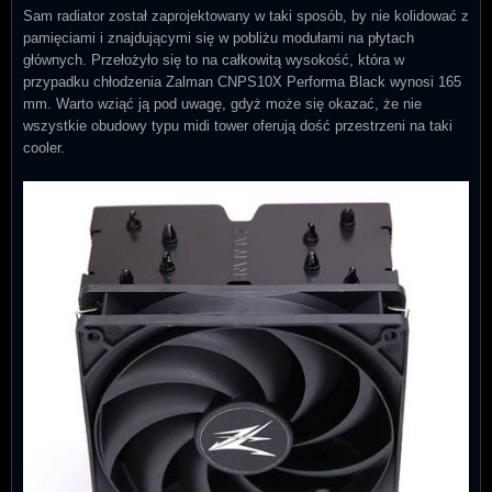
Sam radiator został zaprojektowany w taki sposób, by nie kolidować z
pamięciami i znajdującymi się w pobliżu modułami na płytach
głównych. Przełożyło się to na całkowitą wysokość, która w
przypadku chłodzenia Zalman CNPS10X Performa Black wynosi 165
mm. Warto wziąć ją pod uwagę, gdyż może się okazać, że nie
wszystkie obudowy typu midi tower oferują dość przestrzeni na taki
cooler.