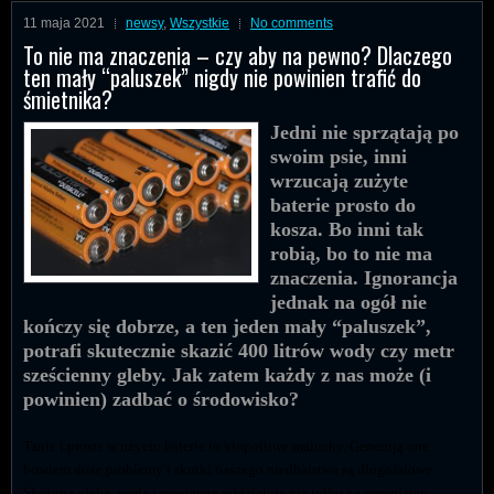
11 maja 2021
newsy
,
Wszystkie
No comments
To nie ma znaczenia – czy aby na pewno? Dlaczego
ten mały “paluszek” nigdy nie powinien trafić do
śmietnika?
Jedni nie sprzątają po
swoim psie, inni
wrzucają zużyte
baterie prosto do
kosza. Bo inni tak
robią, bo to nie ma
znaczenia. Ignorancja
jednak na ogół nie
kończy się dobrze, a ten jeden mały “paluszek”,
potrafi skutecznie skazić 400 litrów wody czy metr
sześcienny gleby. Jak zatem każdy z nas może (i
powinien) zadbać o środowisko?
Tanie i proste w użyciu baterie to kłopotliwe maluchy. Generują one
bowiem duże problemy i skutki naszego niedbalstwa są długofalowe.
Skażona gleba, woda i powietrze oddziałują nie tylko na organizmy,