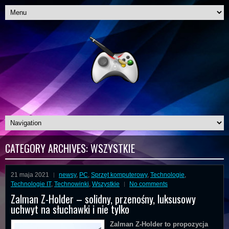
CATEGORY ARCHIVES:
WSZYSTKIE
21 maja 2021
newsy
,
PC
,
Sprzęt komputerowy
,
Technologie
,
Technologie IT
,
Technowinki
,
Wszystkie
No comments
Zalman Z-Holder – solidny, przenośny, luksusowy
uchwyt na słuchawki i nie tylko
Zalman Z-Holder to propozycja