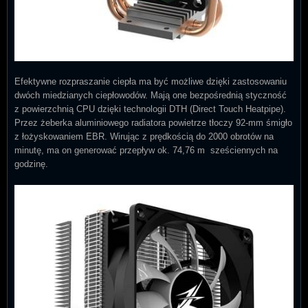
Efektywne rozpraszanie ciepła ma być możliwe dzięki zastosowaniu
dwóch miedzianych ciepłowodów. Mają one bezpośrednią styczność
z powierzchnią CPU dzięki technologii DTH (Direct Touch Heatpipe).
Przez żeberka aluminiowego radiatora powietrze tłoczy 92-mm śmigło
z łożyskowaniem EBR. Wirując z prędkością do 2000 obrotów na
minutę, ma on generować przepływ ok. 74,76 m sześciennych na
godzinę.