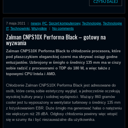
CZYTAJ DALEJ
7 maja 2021
newsy
,
PC
,
Sprzęt komputerowy
,
Technologie
,
Technologie
IT
,
Technowinki
,
Wszystkie
No comments
Zalman CNPS10X Performa Black – gotowy na
wyzwania
Zalman CNPS10X Performa Black to chłodzenie procesora, które
pod płaszczykiem eleganckiej czerni ma skrywać osiągi godne
entuzjastów. Uzbrojony w śmigło o średnicy 135 mm ma w ciszy
sobie radzić z procesorami o TDP do 180 W, a więc także z
topowymi CPU Intela i AMD.
Chłodzenie Zalman CNPS10X Performa Black jest adresowane do
osób, które cenią sobie estetyczny wygląd, a jednocześnie oczekują
wysokiej kultury pracy i solidnej wydajności. Ważący 860 gramów
cooler jest tu wyposażony w wentylator turbinowy o średnicy 135 mm
z łożyskowaniem EBR. Duże śmigło ma generować hałas o natężeniu
nie większym niż 28 dBA. Odgłosy chłodzenia powinny więc wtopić
się w szumy tła i być niezauważalne dla użytkownika.