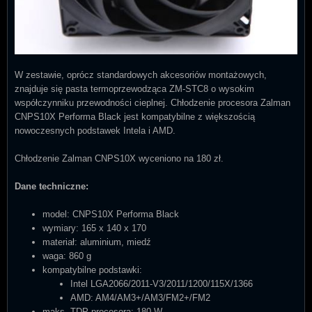
W zestawie, oprócz standardowych akcesoriów montażowych,
znajduje się pasta termoprzewodząca ZM-STC8 o wysokim
współczynniku przewodności cieplnej. Chłodzenie procesora Zalman
CNPS10X Performa Black jest kompatybilne z większością
nowoczesnych podstawek Intela i AMD.
Chłodzenie Zalman CNPS10X wyceniono na 180 zł.
Dane techniczne:
model: CNPS10X Performa Black
wymiary: 165 x 140 x 170
materiał: aluminium, miedź
waga: 860 g
kompatybilne podstawki:
Intel LGA2066/2011-V3/2011/1200/115X/1366
AMD: AM4/AM3+/AM3/FM2+/FM2
maks. TDP procesora: 180 W