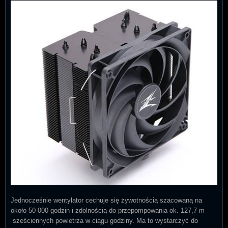
Jednocześnie wentylator cechuje się żywotnością szacowaną na
około 50 000 godzin i zdolnością do przepompowania ok. 127,7 m
sześciennych powietrza w ciągu godziny. Ma to wystarczyć do