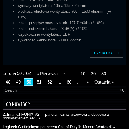
wymiary wentylatora: 135 x 135 x 25 mm
prędkość obrotowa wentylatora: 700 – 1500 obr./min. (+/-
10%)
maks. przepływ powietrza: ok. 127,7 m
3
/h (+/-10%)
maks. natężenie hałasu: 28 dB(A) +/-10%
łożyskowanie wentylatora: EBR
żywotność wentylatora: 50 000 godzin
CZYTAJ DALEJ
Strona 50 z 62
« Pierwsza
«
...
10
20
30
...
48
49
50
51
52
...
60
...
»
Ostatnia »
CO NOWEGO?
Zalman CHRONIX V2 — panoramiczna, przewiewna obudowa z
podświetleniem ARGB
Logitech G oficjalnym partnerem Call of Duty®: Modern Warfare® 4