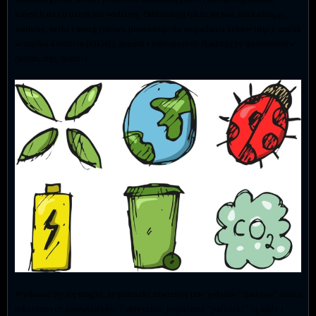
których na co dzień nie widzimy. Oddziałują także na nas, uszkadzając
wątrobę, nerki i mózg (ołów), prowadząc do wypadania zębów (rtęć), zmian
w szpiku kostnym (nikiel), anemii i osteoporozy (kadm) czy nowotworów
(kadm, rtęć, nikiel).
Wydawać by się mogło, że paluszki zawierają tzw. jedynie “śladowe” ilości
toksycznych pierwiastków. Faktycznie, popularne “paluszki” są małe i