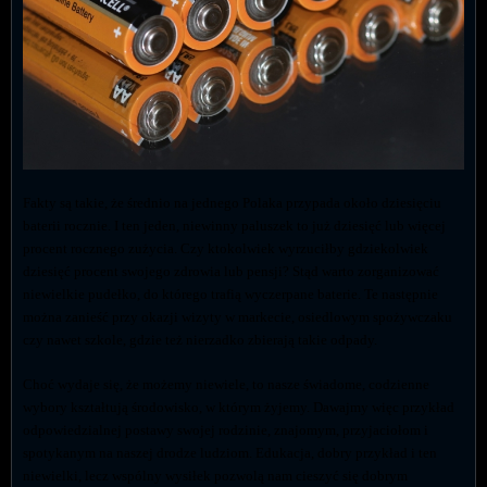
Fakty są takie, że średnio na jednego Polaka przypada około dziesięciu
baterii rocznie. I ten jeden, niewinny paluszek to już dziesięć lub więcej
procent rocznego zużycia. Czy ktokolwiek wyrzuciłby gdziekolwiek
dziesięć procent swojego zdrowia lub pensji? Stąd warto zorganizować
niewielkie pudełko, do którego trafią wyczerpane baterie. Te następnie
można zanieść przy okazji wizyty w markecie, osiedlowym spożywczaku
czy nawet szkole, gdzie też nierzadko zbierają takie odpady.
Choć wydaje się, że możemy niewiele, to nasze świadome, codzienne
wybory kształtują środowisko, w którym żyjemy. Dawajmy więc przykład
odpowiedzialnej postawy swojej rodzinie, znajomym, przyjaciołom i
spotykanym na naszej drodze ludziom. Edukacja, dobry przykład i ten
niewielki, lecz wspólny wysiłek pozwolą nam cieszyć się dobrym