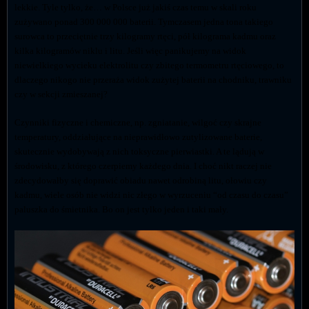
lekkie. Tyle tylko, że… w Polsce już jakiś czas temu w skali roku
zużywano ponad 300 000 000 baterii. Tymczasem jedna tona takiego
surowca to przeciętnie trzy kilogramy rtęci, pół kilograma kadmu oraz
kilka kilogramów niklu i litu. Jeśli więc panikujemy na widok
niewielkiego wycieku elektrolitu czy zbitego termometru rtęciowego, to
dlaczego nikogo nie przeraża widok zużytej baterii na chodniku, trawniku
czy w sekcji zmieszanej?
Czynniki fizyczne i chemiczne, np. zgniatanie, wilgoć czy skrajne
temperatury, oddziałujące na nieprawidłowo zutylizowane baterie,
skutecznie wydobywają z nich toksyczne pierwiastki. A te lądują w
środowisku, z którego czerpiemy każdego dnia. I choć nikt raczej nie
zdecydowałby się doprawić obiadu nawet odrobiną litu, ołowiu czy
kadmu, wiele osób nie widzi nic złego w wyrzuceniu “od czasu do czasu”
paluszka do śmietnika. Bo on jest tylko jeden i taki mały.