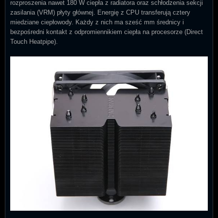
rozproszenia nawet 180 W ciepła z radiatora oraz schłodzenia sekcji
zasilania (VRM) płyty głównej. Energię z CPU transferują cztery
miedziane ciepłowody. Każdy z nich ma sześć mm średnicy i
bezpośredni kontakt z odpromiennikiem ciepła na procesorze (Direct
Touch Heatpipe).