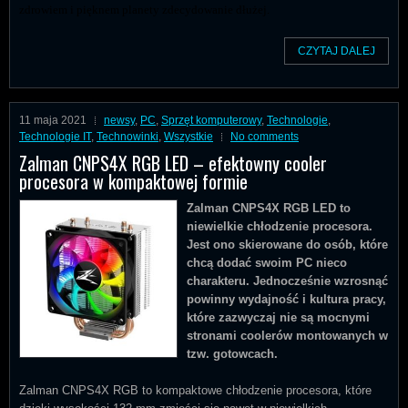
zdrowiem i pięknem planety zdecydowanie dłużej.
CZYTAJ DALEJ
11 maja 2021
newsy
,
PC
,
Sprzęt komputerowy
,
Technologie
,
Technologie IT
,
Technowinki
,
Wszystkie
No comments
Zalman CNPS4X RGB LED – efektowny cooler
procesora w kompaktowej formie
Zalman CNPS4X RGB LED to
niewielkie chłodzenie procesora.
Jest ono skierowane do osób, które
chcą dodać swoim PC nieco
charakteru. Jednocześnie wzrosnąć
powinny wydajność i kultura pracy,
które zazwyczaj nie są mocnymi
stronami coolerów montowanych w
tzw. gotowcach.
Zalman CNPS4X RGB to kompaktowe chłodzenie procesora, które