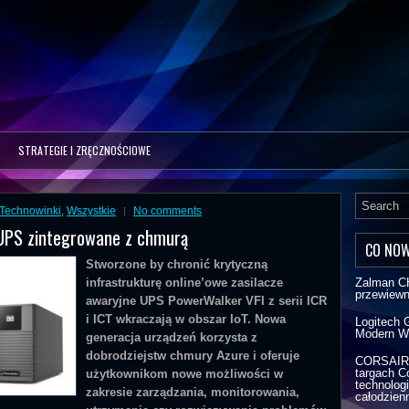
STRATEGIE I ZRĘCZNOŚCIOWE
Technowinki
,
Wszystkie
No comments
 UPS zintegrowane z chmurą
CO NO
Stworzone by chronić krytyczną
infrastrukturę online’owe zasilacze
Zalman C
przewiew
awaryjne UPS PowerWalker VFI z serii ICR
i ICT wkraczają w obszar IoT. Nowa
Logitech 
Modern W
generacja urządzeń korzysta z
dobrodziejstw chmury Azure i oferuje
CORSAIR r
targach C
użytkownikom nowe możliwości w
technologi
zakresie zarządzania, monitorowania,
całodzien