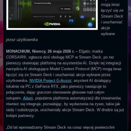
mogą teraz
łączyć się ze
Stream Deck
i uruchamiać
akcje
wybrane
przez użytkownika
MONACHIUM, Niemcy, 26 maja 2026 r.
–
Elgato, marka
CORSAIR®, ogłasza dziś obsługę MCP w Stream Deck, po raz
pierwszy otwierając platformę na asystentów AI. Dzięki tej integracji
narzędzia AI obsługujące Model Context Protocol (MCP) mogą teraz
łączyć się ze Stream Deck i uruchamiać akcje wybrane przez
użytkownika.
NVIDIA Project G-Assist
, asystent AI działający
lokalnie na PC z GeForce RTX, jako pierwszy nawiązuje to
połączenie, dając graczom sterowanie głosowe nad całym
setupem.
Aitum
, popularna platforma automatyzacji dla streamerów,
również się integruje, pozwalając, by wydarzenia na żywo, takie jak
raidy i subskrypcje, uruchamiały akcje Stream Deck. W drodze są już
kolejni partnerzy.
„Od lat wprowadzamy Stream Deck na coraz więcej powierzchni