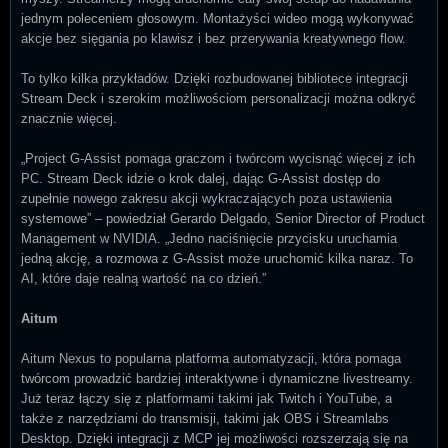
jednym poleceniem głosowym. Montażyści wideo mogą wykonywać
akcje bez sięgania po klawisz i bez przerywania kreatywnego flow.
To tylko kilka przykładów. Dzięki rozbudowanej bibliotece integracji
Stream Deck i szerokim możliwościom personalizacji można odkryć
znacznie więcej.
„Project G-Assist pomaga graczom i twórcom wycisnąć więcej z ich
PC. Stream Deck idzie o krok dalej, dając G-Assist dostęp do
zupełnie nowego zakresu akcji wykraczających poza ustawienia
systemowe” – powiedział Gerardo Delgado, Senior Director of Product
Management w NVIDIA. „Jedno naciśnięcie przycisku uruchamia
jedną akcję, a rozmowa z G-Assist może uruchomić kilka naraz. To
AI, które daje realną wartość na co dzień.”
Aitum
Aitum Nexus to popularna platforma automatyzacji, która pomaga
twórcom prowadzić bardziej interaktywne i dynamiczne livestreamy.
Już teraz łączy się z platformami takimi jak Twitch i YouTube, a
także z narzędziami do transmisji, takimi jak OBS i Streamlabs
Desktop. Dzięki integracji z MCP jej możliwości rozszerzają się na