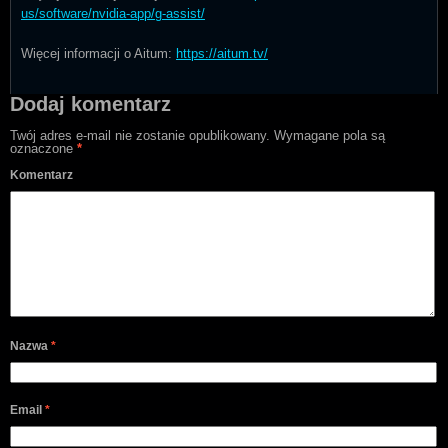
us/software/nvidia-app/g-assist/
Więcej informacji o Aitum:
https://aitum.tv/
Dodaj komentarz
Twój adres e-mail nie zostanie opublikowany.
Wymagane pola są
oznaczone
*
Komentarz
Nazwa
*
Email
*