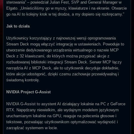
sterowania” – powiedział Julian Fest, SVP and General Manager w
Elgato. „Umieściliśmy go w myszy, klawiaturze i na ekranie. Otwarcie
go na AI to kolejny krok w tej drodze, a my dopiero się rozkręcamy.”
Jak to działa
Użytkownicy korzystający z najnowszej wersji oprogramowania
Stream Deck mogą włączyć integrację w ustawieniach. Powoduje to
utworzenie dedykowanego urządzenia wirtualnego o nazwie MCP
Deck z 32 klawiszami, do których można przypisać akcje z
rozbudowanej biblioteki integracji Stream Deck. Serwer MCP łączy
narzędzia AI z MCP Deck, ale to użytkownik decyduje dokładnie,
które akcje udostępnić, dzięki czemu zachowuje przewidywalną i
świadomą kontrolę.
NVIDIA Project G-Assist
NVIDIA G-Assist to asystent AI działający lokalnie na PC z GeForce
RTX. Napędzany niewielkim, ale wydajnym modelem językowym
uruchamianym lokalnie na GPU, reaguje na polecenia głosowe i
tekstowe, pozwalając użytkownikom optymalizować wydajność i
zarządzać systemem w locie.