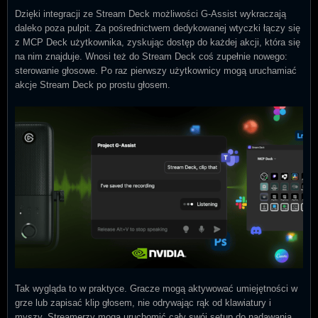
Dzięki integracji ze Stream Deck możliwości G-Assist wykraczają
daleko poza pulpit. Za pośrednictwem dedykowanej wtyczki łączy się
z MCP Deck użytkownika, zyskując dostęp do każdej akcji, która się
na nim znajduje. Wnosi też do Stream Deck coś zupełnie nowego:
sterowanie głosowe. Po raz pierwszy użytkownicy mogą uruchamiać
akcje Stream Deck po prostu głosem.
Tak wygląda to w praktyce. Gracze mogą aktywować umiejętności w
grze lub zapisać klip głosem, nie odrywając rąk od klawiatury i
myszy. Streamerzy mogą uruchomić cały swój setup do nadawania