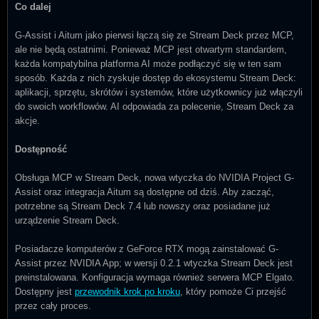
Co dalej
G-Assist i Aitum jako pierwsi łączą się ze Stream Deck przez MCP,
ale nie będą ostatnimi. Ponieważ MCP jest otwartym standardem,
każda kompatybilna platforma AI może podłączyć się w ten sam
sposób. Każda z nich zyskuje dostęp do ekosystemu Stream Deck:
aplikacji, sprzętu, skrótów i systemów, które użytkownicy już włączyli
do swoich workflowów. AI odpowiada za polecenie, Stream Deck za
akcje.
Dostępność
Obsługa MCP w Stream Deck, nowa wtyczka do NVIDIA Project G-
Assist oraz integracja Aitum są dostępne od dziś. Aby zacząć,
potrzebne są Stream Deck 7.4 lub nowszy oraz posiadane już
urządzenie Stream Deck.
Posiadacze komputerów z GeForce RTX mogą zainstalować G-
Assist przez NVIDIA App; w wersji 0.2.1 wtyczka Stream Deck jest
preinstalowana. Konfiguracja wymaga również serwera MCP Elgato.
Dostępny jest
przewodnik krok po kroku
, który pomoże Ci przejść
przez cały proces.