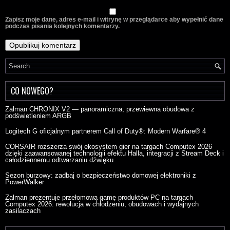
Zapisz moje dane, adres e-mail i witrynę w przeglądarce aby wypełnić dane
podczas pisania kolejnych komentarzy.
CO NOWEGO?
Zalman CHRONIX V2 — panoramiczna, przewiewna obudowa z
podświetleniem ARGB
Logitech G oficjalnym partnerem Call of Duty®: Modern Warfare® 4
CORSAIR rozszerza swój ekosystem gier na targach Computex 2026
dzięki zaawansowanej technologii efektu Halla, integracji z Stream Deck i
całodziennemu odtwarzaniu dźwięku
Sezon burzowy: zadbaj o bezpieczeństwo domowej elektroniki z
PowerWalker
Zalman prezentuje przełomową gamę produktów PC na targach
Computex 2026: rewolucja w chłodzeniu, obudowach i wydajnych
zasilaczach