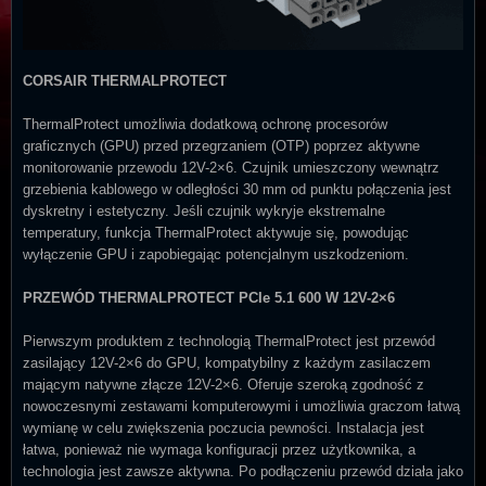
CORSAIR THERMALPROTECT
ThermalProtect umożliwia dodatkową ochronę procesorów
graficznych (GPU) przed przegrzaniem (OTP) poprzez aktywne
monitorowanie przewodu 12V-2×6. Czujnik umieszczony wewnątrz
grzebienia kablowego w odległości 30 mm od punktu połączenia jest
dyskretny i estetyczny. Jeśli czujnik wykryje ekstremalne
temperatury, funkcja ThermalProtect aktywuje się, powodując
wyłączenie GPU i zapobiegając potencjalnym uszkodzeniom.
PRZEWÓD THERMALPROTECT PCIe 5.1 600 W 12V-2×6
Pierwszym produktem z technologią ThermalProtect jest przewód
zasilający 12V-2×6 do GPU, kompatybilny z każdym zasilaczem
mającym natywne złącze 12V-2×6. Oferuje szeroką zgodność z
nowoczesnymi zestawami komputerowymi i umożliwia graczom łatwą
wymianę w celu zwiększenia poczucia pewności. Instalacja jest
łatwa, ponieważ nie wymaga konfiguracji przez użytkownika, a
technologia jest zawsze aktywna. Po podłączeniu przewód działa jako