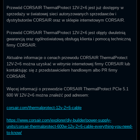
Przewód CORSAIR ThermalProtect 12V-2×6 jest już dostępny w
sprzedaży w światowej sieci autoryzowanych sprzedawców i
dystrybutorów CORSAIR oraz w sklepie internetowym CORSAIR.
Przewód CORSAIR ThermalProtect 12V-2×6 jest objęty dwuletnią
gwarancją oraz ogólnoświatową obsługą klienta i pomocą techniczną
firmy CORSAIR.
Aktualne informacje o cenach przewodu CORSAIR ThermalProtect
12V-2×6 można uzyskać w witrynie internetowej firmy CORSAIR lub
kontaktując się z przedstawicielem handlowym albo PR firmy
CORSAIR.
Więcej informacji o przewodzie CORSAIR ThermalProtect PCIe 5.1
600 W 12V-2×6 można znaleźć pod adresem:
corsair.com/thermalprotect-12v-2×6-cable
https://www.corsair.com/explorer/diy-builder/power-supply-
units/corsair-thermalprotect-600w-12v-2×6-cable-everything-you-need-
to-know/