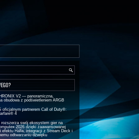
WEGO?
HRONIX V2 — panoramiczna,
na obudowa z podświetleniem ARGB
G oficjalnym partnerem Call of Duty®:
arfare® 4
ozszerza swój ekosystem gier na
omputex 2026 dzięki zaawansowanej
i efektu Halla, integracji z Stream Deck i
nemu odtwarzaniu dźwięku