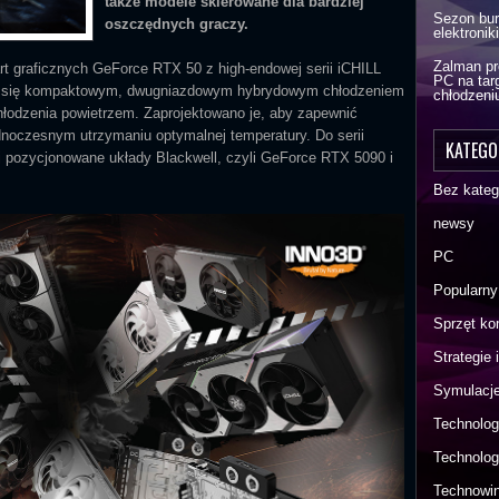
także modele skierowane dla bardziej
Sezon bur
oszczędnych graczy.
elektroni
Zalman pr
t graficznych GeForce RTX 50 z high-endowej serii iCHILL
PC na tar
ą się kompaktowym, dwugniazdowym hybrydowym chłodzeniem
chłodzeni
łodzenia powietrzem. Zaprojektowano je, aby zapewnić
noczesnym utrzymaniu optymalnej temperatury. Do serii
KATEGO
 pozycjonowane układy Blackwell, czyli GeForce RTX 5090 i
Bez katego
newsy
PC
Popularny
Sprzęt k
Strategie
Symulacje
Technolog
Technolog
Technowin