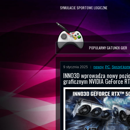
SYMULACJE SPORTOWE LOGICZNE
POPULARNY GATUNEK GIER
9 stycznia 2025
newsy
,
PC
,
Sprzęt kom
INNO3D wprowadza nowy poziom
graficznym NVIDIA GeForce R