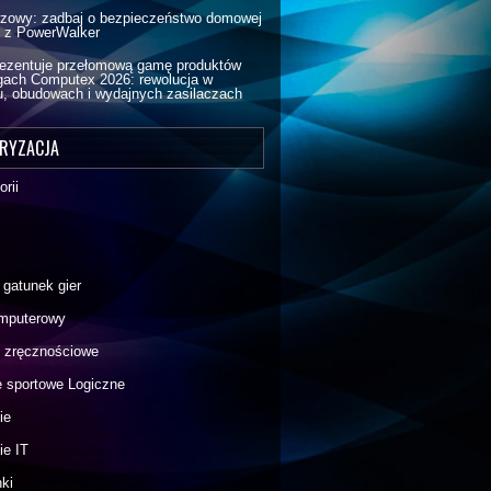
zowy: zadbaj o bezpieczeństwo domowej
ki z PowerWalker
ezentuje przełomową gamę produktów
gach Computex 2026: rewolucja w
u, obudowach i wydajnych zasilaczach
RYZACJA
rii
 gatunek gier
omputerowy
 i zręcznościowe
 sportowe Logiczne
ie
ie IT
ki