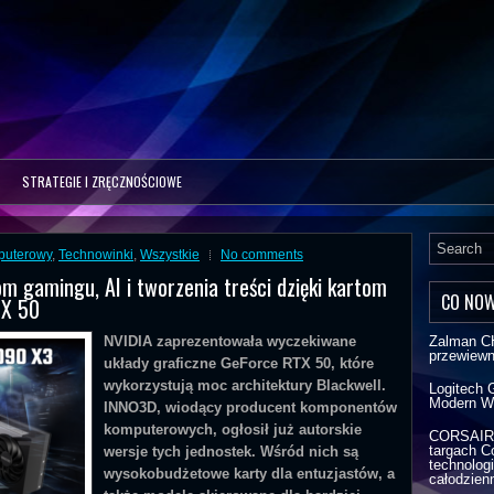
STRATEGIE I ZRĘCZNOŚCIOWE
puterowy
,
Technowinki
,
Wszystkie
No comments
 gamingu, AI i tworzenia treści dzięki kartom
CO NO
TX 50
NVIDIA zaprezentowała wyczekiwane
Zalman C
przewiew
układy graficzne GeForce RTX 50, które
wykorzystują moc architektury Blackwell.
Logitech 
Modern W
INNO3D, wiodący producent komponentów
komputerowych, ogłosił już autorskie
CORSAIR r
targach C
wersje tych jednostek. Wśród nich są
technologi
wysokobudżetowe karty dla entuzjastów, a
całodzien